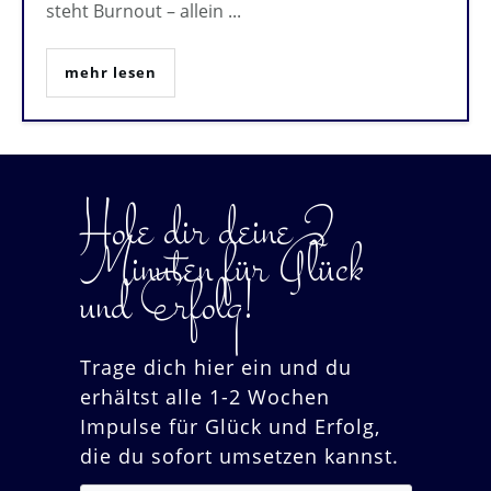
steht Burnout – allein
...
mehr lesen
Hole dir deine 2
Minuten für Glück
und Erfolg!
Trage dich hier ein und du
erhältst alle 1-2 Wochen
Impulse für Glück und Erfolg,
die du sofort umsetzen kannst.