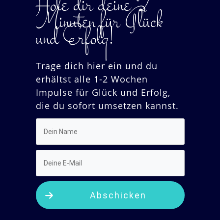
Hole dir deine 2
Minuten für Glück
und Erfolg!
Trage dich hier ein und du
erhältst alle 1-2 Wochen
Impulse für Glück und Erfolg,
die du sofort umsetzen kannst.
Abschicken